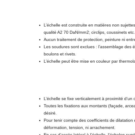
L’échelle est construite en matières non sujettes
qualité A2 70 DaN/mm2; circlips, coussinets etc
Aucun traitement de protection, peinture ni ent
Les soudures sont exclues : l’assemblage des é
boulons et rivets.
L’échelle peut être mise en couleur par thermol
L’échelle se fixe verticalement à proximité d’un 
Toutes les fixations aux montants (façade, arceau
désiré.
Pour tenir compte des coefficients de dilatation d
déformation, tension, ni arrachement.
En cas d’accès latéral à l’échelle, l’échelon su