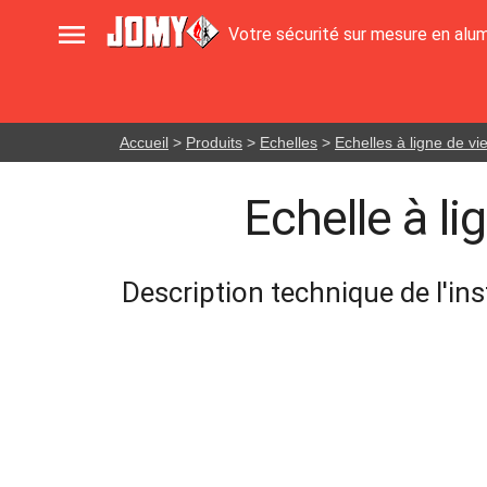

Votre sécurité sur mesure en alu
Accueil
>
Produits
>
Echelles
>
Echelles à ligne de vi
Echelle à li
Description technique de l'in