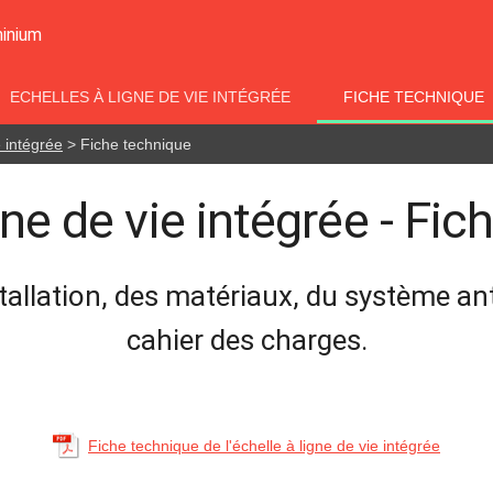
minium
ECHELLES À LIGNE DE VIE INTÉGRÉE
FICHE TECHNIQUE
e intégrée
> Fiche technique
gne de vie intégrée - Fi
stallation, des matériaux, du système an
cahier des charges.
Fiche technique de l'échelle à ligne de vie intégrée