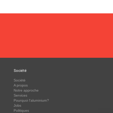
Société
Société
A propos
Notre approche
Services
Pourquoi l'aluminium?
Jobs
Politiques