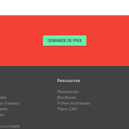
DEMANDE DE PRIX
Ressources
Ressources
ndie
Brochures
 en hauteur
Fiches techniques
ents
Plans CAD
des
ours hotels