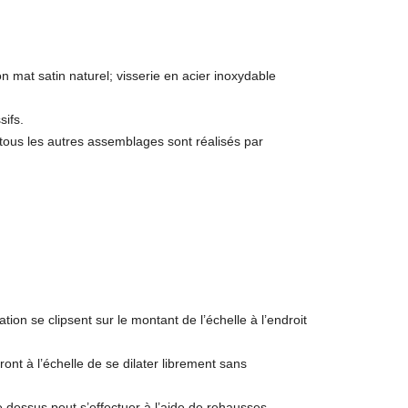
on mat satin naturel; visserie en acier inoxydable
sifs.
tous les autres assemblages sont réalisés par
tion se clipsent sur le montant de l’échelle à l’endroit
tront à l’échelle de se dilater librement sans
le dessus peut s’effectuer à l’aide de rehausses