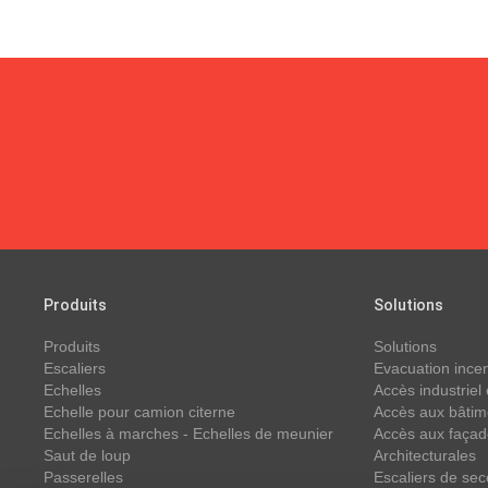
Produits
Solutions
Produits
Solutions
Escaliers
Evacuation ince
Echelles
Accès industriel
Echelle pour camion citerne
Accès aux bâtim
Echelles à marches - Echelles de meunier
Accès aux faça
Saut de loup
Architecturales
Passerelles
Escaliers de sec