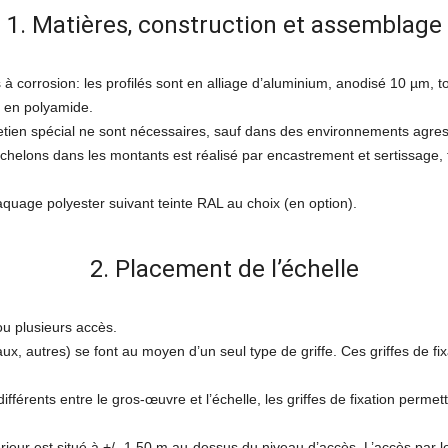
1. Matières, construction et assemblage
 à corrosion: les profilés sont en alliage d’aluminium, anodisé 10 µm, t
. en polyamide.
retien spécial ne sont nécessaires, sauf dans des environnements agres
chelons dans les montants est réalisé par encastrement et sertissage, 
aquage polyester suivant teinte RAL au choix (en option).
2. Placement de l’échelle
ou plusieurs accès.
x, autres) se font au moyen d’un seul type de griffe. Ces griffes de fixa
ifférents entre le gros-œuvre et l’échelle, les griffes de fixation permet
périeur est situé à +/- 1,50 m au-dessus du niveau d’accès. L’accès par 