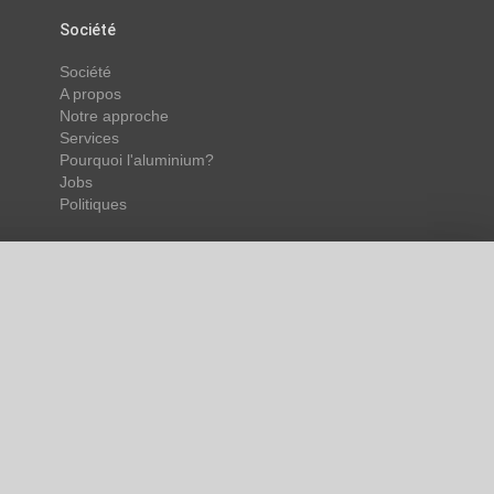
Société
Société
A propos
Notre approche
Services
Pourquoi l'aluminium?
Jobs
Politiques
éférences. Cela nous
numéro de téléphone
arketing.
s pouvez également
 nécessaire », vous