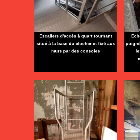
Escaliers d'accès
à quart tournant
Eche
situé à la base du clocher et fixé aux
poigné
murs par des consoles
le