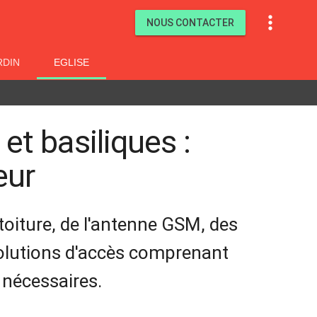

NOUS CONTACTER
RDIN
EGLISE
et basiliques :
eur
a toiture, de l'antenne GSM, des
 solutions d'accès comprenant
nécessaires.