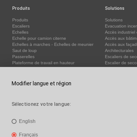
Produits
Solutions
Produits
Solutions
Escaliers
Evacuation ince
Echelles
Accès industriel
Echelle pour camion citerne
Accès aux bâtim
Echelles à marches - Echelles de meunier
Accès aux faça
Saut de loup
Architecturales
Passerelles
Escaliers de sec
Plateforme de travail en hauteur
Escalier de seco
Structures d'accès aux façades (BMU)
Equipements de protection collective et individuelle
Constructions sur mesure
Modifier langue et région
Escalier extérieur métallique
Escalier industriel
Nous utilisons des 
Escaliers à plateforme
Sélectionez votre langue:
permet de facilite
ni votre
Vous êtes ici:
Accueil
>
Solutions
>
Accès aux bâtiments
> Eglise
English
En cliquant sur «
sélectionner les c
Français