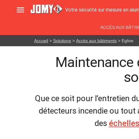

Votre sécurité sur mesure en alu
ACCÈS AUX BÂTI
Accueil
>
Solutions
>
Accès aux bâtiments
> Eglise
Maintenance de
so
Que ce soit pour l'entretien du
détecteurs incendie ou tout 
des
échelle