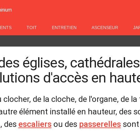
minium
MENTS
TOIT
ENTRETIEN
ASCENSEUR
JA
s églises, cathédrales 
lutions d'accès en haut
 clocher, de la cloche, de l'organe, de l
autre élément installé en hauteur, des
s
, des
escaliers
ou des
passerelles
sont 