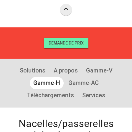
arrow_upward
DEMANDE DE PRIX
Solutions
A propos
Gamme-V
Gamme-H
Gamme-AC
Téléchargements
Services
Nacelles/passerelles