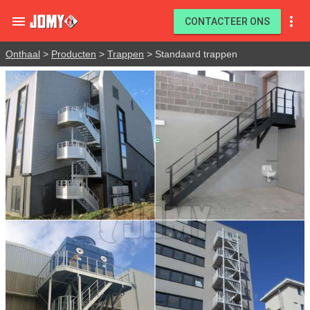


CONTACTEER ONS
Onthaal
>
Producten
>
Trappen
> Standaard trappen