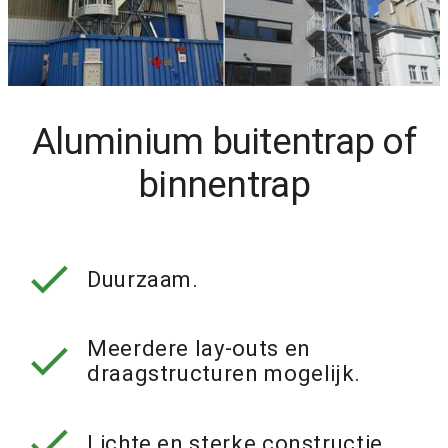
Aluminium buitentrap of
binnentrap
check
Duurzaam.
check
Meerdere lay-outs en
draagstructuren mogelijk.
check
Lichte en sterke constructie.