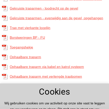
Gekruiste traparmen - loodrecht op de gevel
Gekruiste traparmen - evenwijdig aan de gevel, opgehangen
Trap met vierkante looplijn
Borstweringen BP - FU
Toegangshekje
Ophaalbare traparm
Ophaalbare traparm via kabel en katrol systeem
Ophaalbare traparm met verlengde trapbomen
Cookies
Technische documentatie
Wij gebruiken cookies om uw activiteit op onze site vast te leggen
Technische beschrijving trappen