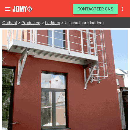


CONTACTEER ONS
Onthaal
>
Producten
>
Ladders
> Uitschuifbare ladders