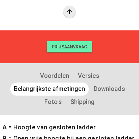
arrow_upward
PRIJSAANVRAAG
Voordelen
Versies
Belangrijkste afmetingen
Downloads
Foto's
Shipping
A
= Hoogte van gesloten ladder
B
= Open vrije hoogte bij een gesloten ladder