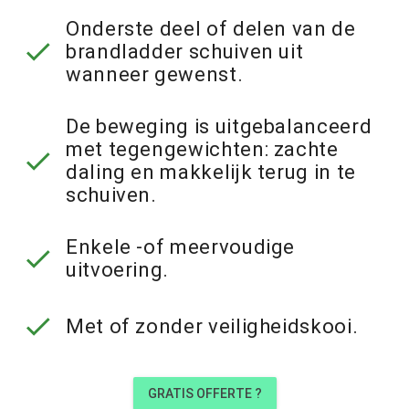
Onderste deel of delen van de
check
brandladder schuiven uit
wanneer gewenst.
De beweging is uitgebalanceerd
met tegengewichten: zachte
check
daling en makkelijk terug in te
schuiven.
Enkele -of meervoudige
check
uitvoering.
check
Met of zonder veiligheidskooi.
GRATIS OFFERTE ?