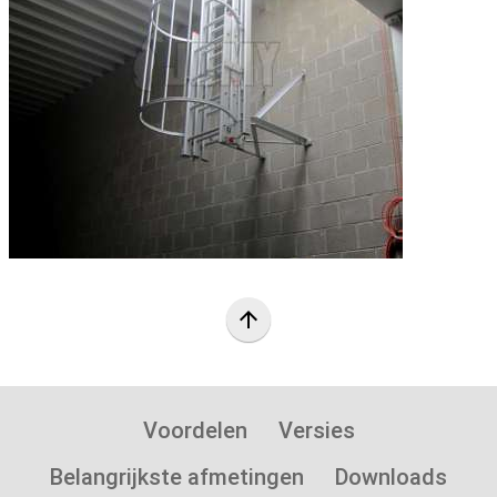
arrow_upward
Voordelen
Versies
Belangrijkste afmetingen
Downloads