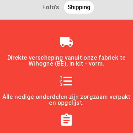
Foto's
Shipping
local_shipping
Direkte verscheping vanuit onze fabriek te
Wihogne (BE), in kit - vorm.
format_list_numbered
Alle nodige onderdelen zijn zorgzaam verpakt
en opgelijst.
assignment