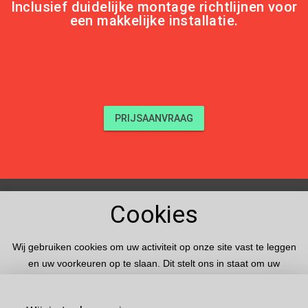
Inclusief duidelijke montage richtlijnen voor
een makkelijke installatie.
PRIJSAANVRAAG
Cookies
Producten
Oplossingen
Wij gebruiken cookies om uw activiteit op onze site vast te leggen
en uw voorkeuren op te slaan. Dit stelt ons in staat om uw
Ondersteuning
ervaring te vergemakkelijken en te personaliseren. Een cookie
slaat nooit uw telefoonnummer of e-mailadres op en wordt dus