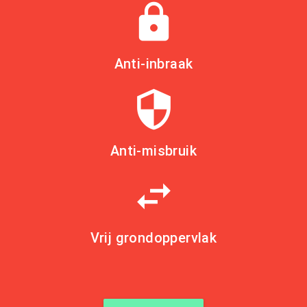
lock
Anti-inbraak
security
Anti-misbruik
swap_horiz
Vrij grondoppervlak