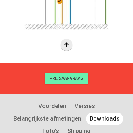
arrow_upward
PRIJSAANVRAAG
Voordelen
Versies
Belangrijkste afmetingen
Downloads
Foto's
Shipping