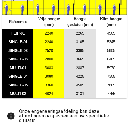
Vrije hoogte
Hoogte
Klim hoogte
Referentie
(mm)
gesloten (mm)
(mm)
FLIP-01
2240
2265
4505
SINGLE-01
2240
3105
5345
SINGLE-02
2520
3385
5905
SINGLE-03
2800
3665
6465
MULTI-01
3083
2887
5970
SINGLE-04
3080
4225
7305
SINGLE-05
3360
4505
7865
MULTI-02
4624
3131
7755
Onze engeneeringsafdeling kan deze
info
afmetingen aanpassen aan uw specifieke
situatie.